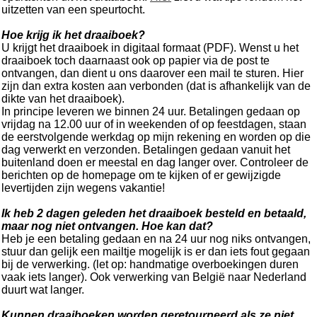
uitzetten van een speurtocht.
Hoe krijg ik het draaiboek?
U krijgt het draaiboek in digitaal formaat (PDF). Wenst u het
draaiboek toch daarnaast ook op papier via de post te
ontvangen, dan dient u ons daarover een mail te sturen. Hier
zijn dan extra kosten aan verbonden (dat is afhankelijk van de
dikte van het draaiboek).
In principe leveren we binnen 24 uur. Betalingen gedaan op
vrijdag na 12.00 uur of in weekenden of op feestdagen, staan
de eerstvolgende werkdag op mijn rekening en worden op die
dag verwerkt en verzonden. Betalingen gedaan vanuit het
buitenland doen er meestal en dag langer over. Controleer de
berichten op de homepage om te kijken of er gewijzigde
levertijden zijn wegens vakantie!
Ik heb 2 dagen geleden het draaiboek besteld en betaald,
maar nog niet ontvangen. Hoe kan dat?
Heb je een betaling gedaan en na 24 uur nog niks ontvangen,
stuur dan gelijk een mailtje mogelijk is er dan iets fout gegaan
bij de verwerking. (let op: handmatige overboekingen duren
vaak iets langer). Ook verwerking van België naar Nederland
duurt wat langer.
Kunnen draaiboeken worden geretourneerd als ze niet