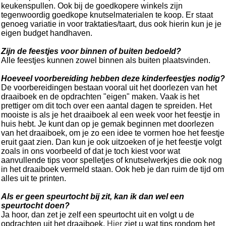
keukenspullen. Ook bij de goedkopere winkels zijn
tegenwoordig goedkope knutselmaterialen te koop. Er staat
genoeg variatie in voor traktaties/taart, dus ook hierin kun je je
eigen budget handhaven.
Zijn de feestjes voor binnen of buiten bedoeld?
Alle feestjes kunnen zowel binnen als buiten plaatsvinden.
Hoeveel voorbereiding hebben deze kinderfeestjes nodig?
De voorbereidingen bestaan vooral uit het doorlezen van het
draaiboek en de opdrachten "eigen" maken. Vaak is het
prettiger om dit toch over een aantal dagen te spreiden. Het
mooiste is als je het draaiboek al een week voor het feestje in
huis hebt. Je kunt dan op je gemak beginnen met doorlezen
van het draaiboek, om je zo een idee te vormen hoe het feestje
eruit gaat zien. Dan kun je ook uitzoeken of je het feestje volgt
zoals in ons voorbeeld of dat je toch kiest voor wat
aanvullende tips voor spelletjes of knutselwerkjes die ook nog
in het draaiboek vermeld staan. Ook heb je dan ruim de tijd om
alles uit te printen.
Als er geen speurtocht bij zit, kan ik dan wel een
speurtocht doen?
Ja hoor, dan zet je zelf een speurtocht uit en volgt u de
opdrachten uit het draaiboek.
Hier
ziet u wat tips rondom het