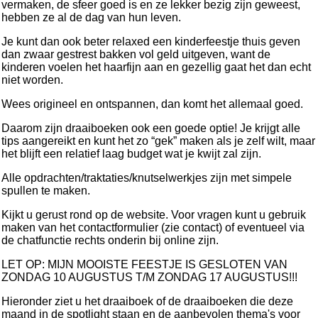
vermaken, de sfeer goed is en ze lekker bezig zijn geweest,
hebben ze al de dag van hun leven.
Je kunt dan ook beter relaxed een kinderfeestje thuis geven
dan zwaar gestrest bakken vol geld uitgeven, want de
kinderen voelen het haarfijn aan en gezellig gaat het dan echt
niet worden.
Wees origineel en ontspannen, dan komt het allemaal goed.
Daarom zijn draaiboeken ook een goede optie! Je krijgt alle
tips aangereikt en kunt het zo “gek” maken als je zelf wilt, maar
het blijft een relatief laag budget wat je kwijt zal zijn.
Alle opdrachten/traktaties/knutselwerkjes zijn met simpele
spullen te maken.
Kijkt u gerust rond op de website. Voor vragen kunt u gebruik
maken van het contactformulier (zie contact) of eventueel via
de chatfunctie rechts onderin bij online zijn.
LET OP: MIJN MOOISTE FEESTJE IS GESLOTEN VAN
ZONDAG 10 AUGUSTUS T/M ZONDAG 17 AUGUSTUS!!!
Hieronder ziet u het draaiboek of de draaiboeken die deze
maand in de spotlight staan en de aanbevolen thema's voor