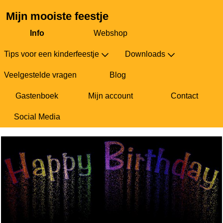
Mijn mooiste feestje
Info
Webshop
Tips voor een kinderfeestje
Downloads
Veelgestelde vragen
Blog
Gastenboek
Mijn account
Contact
Social Media