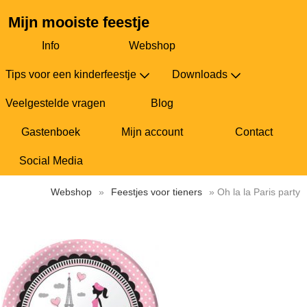
Mijn mooiste feestje
Info
Webshop
Tips voor een kinderfeestje
Downloads
Veelgestelde vragen
Blog
Gastenboek
Mijn account
Contact
Social Media
Webshop
»
Feestjes voor tieners
» Oh la la Paris party
Oh la la Paris party