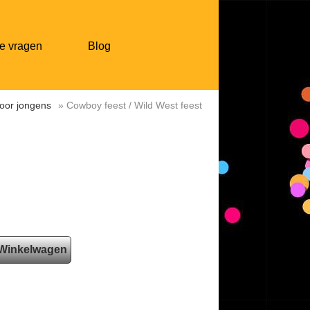
e vragen
Blog
voor jongens
» Cowboy feest / Wild West feest