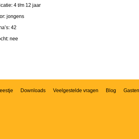
icatie: 4 t/m 12 jaar
or: jongens
na’s: 42
ocht: nee
eestje
Downloads
Veelgestelde vragen
Blog
Gaste