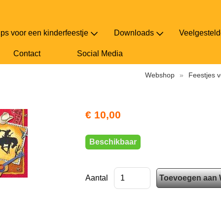
ips voor een kinderfeestje
Downloads
Veelgesteld
Contact
Social Media
Webshop
»
Feestjes 
feest / Wild West feest
€ 10,00
Beschikbaar
Aantal